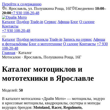
Перейти к содержанию
г. Ярославль, ул. Полушкина Роща, 16Г
Ежедневно
10:00–
20:00
+7 930 108-20-48
Каталог
Подбор
Trade-in
Сервис
Афиша
Блог
О салоне
Контакты
+7 930 108-20-48
Каталог
Подбор мотоцикла
Trade-in
Запись на сервис
Афиша
и фотоальбомы
Блог о мототехнике
О салоне
Контакты
+7 930
108-20-48
Главная
·
Каталог
Мотосалон · Ярославль, Полушкина Роща, 16Г
Каталог мотоциклов и
мототехники в Ярославле
Моделей:
50
В каталоге мотосалона «Драйв Мото» — мотоциклы, эндуро
и кроссовые мотоциклы, квадроциклы, скутеры и мопеды
ведущих брендов:
Motoland, Racer, Regulmoto,