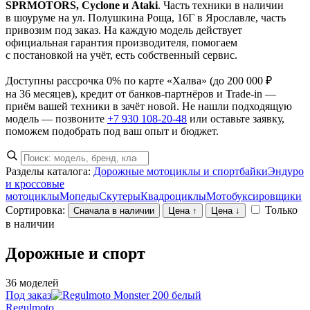
SPRMOTORS, Cyclone и Ataki
. Часть техники в наличии
в шоуруме на ул. Полушкина Роща, 16Г в Ярославле, часть
привозим под заказ. На каждую модель действует
официальная гарантия производителя, помогаем
с постановкой на учёт, есть собственный сервис.
Доступны рассрочка 0% по карте «Халва» (до 200 000 ₽
на 36 месяцев), кредит от банков-партнёров и Trade-in —
приём вашей техники в зачёт новой. Не нашли подходящую
модель — позвоните
+7 930 108-20-48
или оставьте заявку,
поможем подобрать под ваш опыт и бюджет.
Разделы каталога:
Дорожные мотоциклы и спортбайки
Эндуро
и кроссовые
мотоциклы
Мопеды
Скутеры
Квадроциклы
Мотобуксировщики
Сортировка:
Только
Сначала в наличии
Цена ↑
Цена ↓
в наличии
Дорожные и спорт
36 моделей
Под заказ
Regulmoto