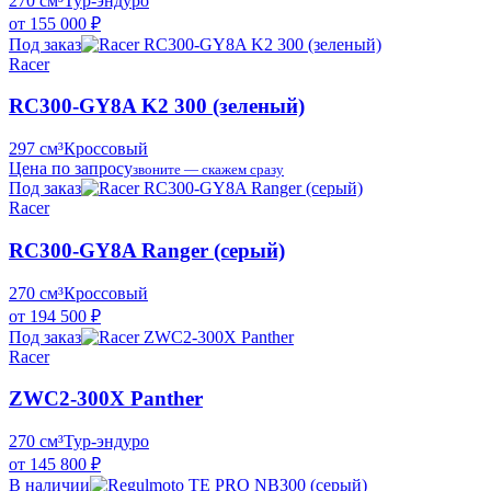
270 см³
Тур-эндуро
от 155 000 ₽
Под заказ
Racer
RC300-GY8A K2 300 (зеленый)
297 см³
Кроссовый
Цена по запросу
звоните — скажем сразу
Под заказ
Racer
RC300-GY8A Ranger (серый)
270 см³
Кроссовый
от 194 500 ₽
Под заказ
Racer
ZWC2-300X Panther
270 см³
Тур-эндуро
от 145 800 ₽
В наличии